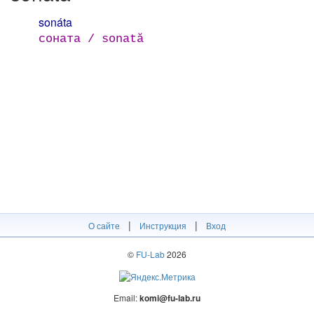
sonáta
соната / sonată
|
|
О сайте
Инструкция
Вход
©
FU-Lab
2026
Email:
komi@fu-lab.ru