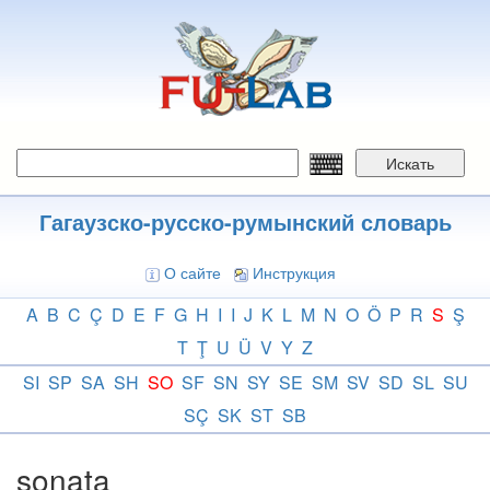
Перейти
к
основному
содержанию
Искать
Гагаузско-русско-румынский словарь
О сайте
Инструкция
A
B
C
Ç
D
E
F
G
H
I
I
J
K
L
M
N
O
Ö
P
R
S
Ş
T
Ţ
U
Ü
V
Y
Z
SI
SP
SA
SH
SO
SF
SN
SY
SE
SM
SV
SD
SL
SU
SÇ
SK
ST
SB
sonata