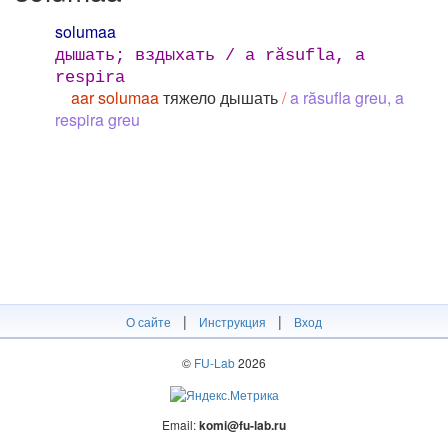
solumaa
дышать; вздыхать / а răsufla, a
respira
aar solumaa
тяжело дышать
/
a răsufla greu, a
respira greu
|
|
О сайте
Инструкция
Вход
©
FU-Lab
2026
Email:
komi@fu-lab.ru