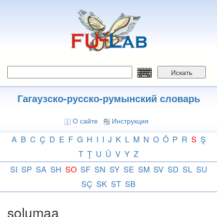
Перейти
к
основному
содержанию
Искать
Гагаузско-русско-румынский словарь
О сайте
Инструкция
A
B
C
Ç
D
E
F
G
H
I
I
J
K
L
M
N
O
Ö
P
R
S
Ş
T
Ţ
U
Ü
V
Y
Z
SI
SP
SA
SH
SO
SF
SN
SY
SE
SM
SV
SD
SL
SU
SÇ
SK
ST
SB
solumaa