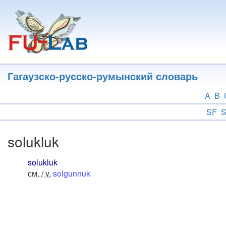
Перейти
к
основному
содержанию
Гагаузско-русско-румынский словарь
A
B
SF
solukluk
solukluk
см. / v.
solgunnuk