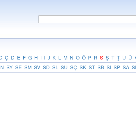
C
Ç
D
E
F
G
H
I
I
J
K
L
M
N
O
Ö
P
R
S
Ş
T
Ţ
U
Ü
SN
SY
SE
SM
SV
SD
SL
SU
SÇ
SK
ST
SB
SI
SP
SA
S