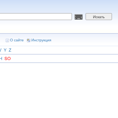
Искать
О сайте
Инструкция
V
Y
Z
H
SO