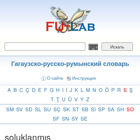
Перейти
к
основному
содержанию
Искать
Гагаузско-русско-румынский словарь
О сайте
Инструкция
A
B
C
Ç
D
E
F
G
H
I
I
J
K
L
M
N
O
Ö
P
R
S
Ş
T
Ţ
U
Ü
V
Y
Z
SM
SV
SD
SL
SU
SÇ
SK
ST
SB
SI
SP
SA
SH
SO
SF
SN
SY
SE
soluklanmış