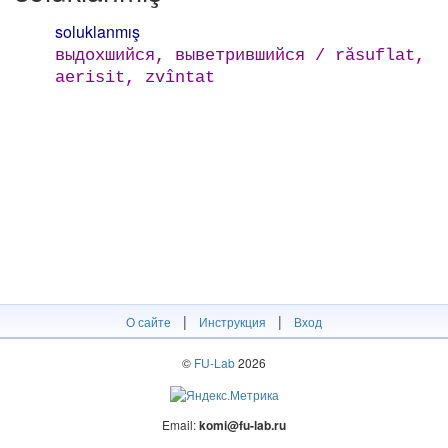
soluklanmış
выдохшийся, выветрившийся / răsuflat,
aerisit, zvîntat
|
|
О сайте
Инструкция
Вход
©
FU-Lab
2026
Email:
komi@fu-lab.ru