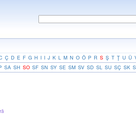
C
Ç
D
E
F
G
H
I
I
J
K
L
M
N
O
Ö
P
R
S
Ş
T
Ţ
U
Ü
P
SA
SH
SO
SF
SN
SY
SE
SM
SV
SD
SL
SU
SÇ
SK
S
ră