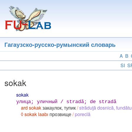
Перейти
к
основному
содержанию
Гагаузско-русско-румынский словарь
A
B
SI
S
sokak
sokak
улица; уличный / stradă; de stradă
ard sokak
закаулок, тупик
/
străduţă dosnică, fundătu
◊ sokak laabı
прозвище
/
poreclă