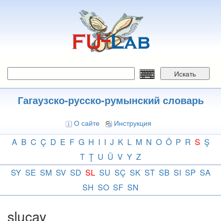
Перейти
к
основному
содержанию
Искать
Гагаузско-русско-румынский словарь
О сайте
Инструкция
A
B
C
Ç
D
E
F
G
H
I
I
J
K
L
M
N
O
Ö
P
R
S
Ş
T
Ţ
U
Ü
V
Y
Z
SY
SE
SM
SV
SD
SL
SU
SÇ
SK
ST
SB
SI
SP
SA
SH
SO
SF
SN
sluçay