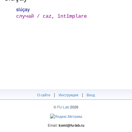
slúçay
случай / caz, întîmplare
|
|
О сайте
Инструкция
Вход
©
FU-Lab
2026
Email:
komi@fu-lab.ru