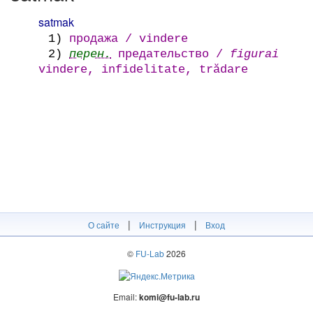
satmak
1)
продажа / vindere
2)
перен.
предательство /
figurai
vindere, infidelitate, trădare
|
|
О сайте
Инструкция
Вход
©
FU-Lab
2026
Email:
komi@fu-lab.ru