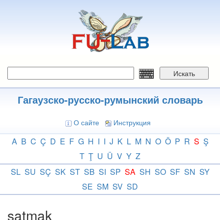
Перейти
к
основному
содержанию
Искать
Гагаузско-русско-румынский словарь
О сайте
Инструкция
A
B
C
Ç
D
E
F
G
H
I
I
J
K
L
M
N
O
Ö
P
R
S
Ş
T
Ţ
U
Ü
V
Y
Z
SL
SU
SÇ
SK
ST
SB
SI
SP
SA
SH
SO
SF
SN
SY
SE
SM
SV
SD
satmak