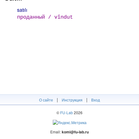
satılı
проданный / vîndut
|
|
О сайте
Инструкция
Вход
©
FU-Lab
2026
Email:
komi@fu-lab.ru