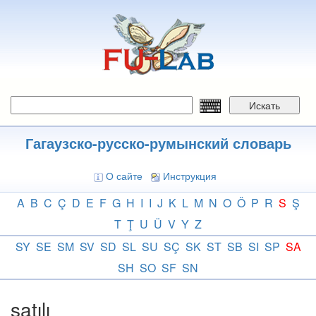
Перейти
к
основному
содержанию
Искать
Гагаузско-русско-румынский словарь
О сайте
Инструкция
A
B
C
Ç
D
E
F
G
H
I
I
J
K
L
M
N
O
Ö
P
R
S
Ş
T
Ţ
U
Ü
V
Y
Z
SY
SE
SM
SV
SD
SL
SU
SÇ
SK
ST
SB
SI
SP
SA
SH
SO
SF
SN
satılı