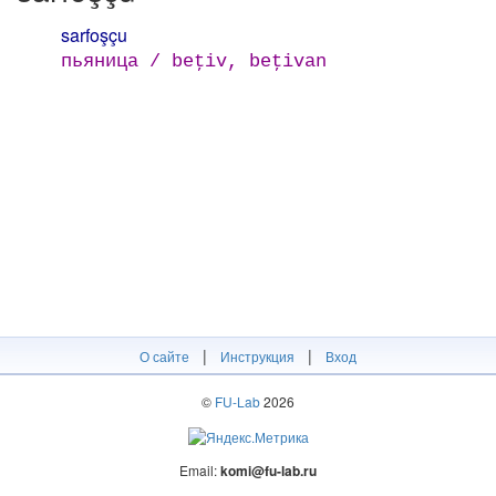
sarfoşçu
пьяница / beţiv, beţivan
|
|
О сайте
Инструкция
Вход
©
FU-Lab
2026
Email:
komi@fu-lab.ru