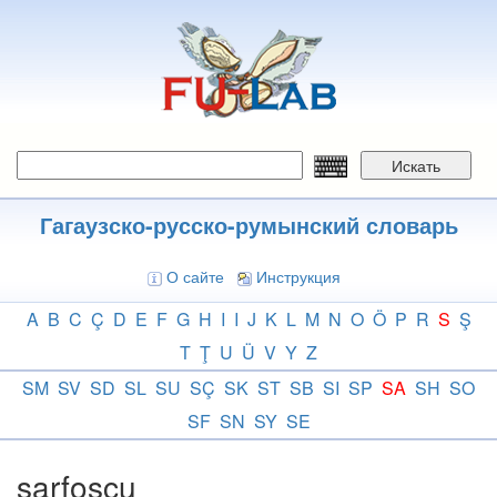
Перейти
к
основному
содержанию
Искать
Гагаузско-русско-румынский словарь
О сайте
Инструкция
A
B
C
Ç
D
E
F
G
H
I
I
J
K
L
M
N
O
Ö
P
R
S
Ş
T
Ţ
U
Ü
V
Y
Z
SM
SV
SD
SL
SU
SÇ
SK
ST
SB
SI
SP
SA
SH
SO
SF
SN
SY
SE
sarfoşçu