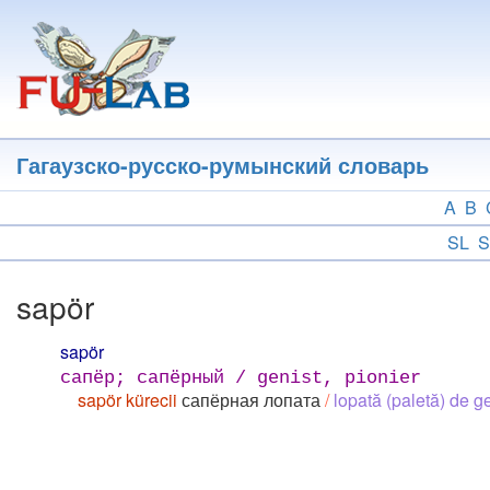
Перейти
к
основному
содержанию
Гагаузско-русско-румынский словарь
A
B
SL
S
sapör
sapör
сапёр; сапёрный / genist, pionier
sapör kürecii
сапёрная лопата
/
lopată (paletă) de g