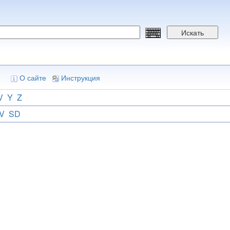
Искать
О сайте
Инструкция
V
Y
Z
V
SD