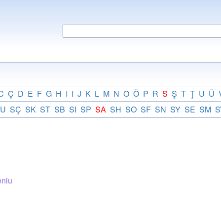
C
Ç
D
E
F
G
H
I
I
J
K
L
M
N
O
Ö
P
R
S
Ş
T
Ţ
U
Ü
U
SÇ
SK
ST
SB
SI
SP
SA
SH
SO
SF
SN
SY
SE
SM
S
eniu