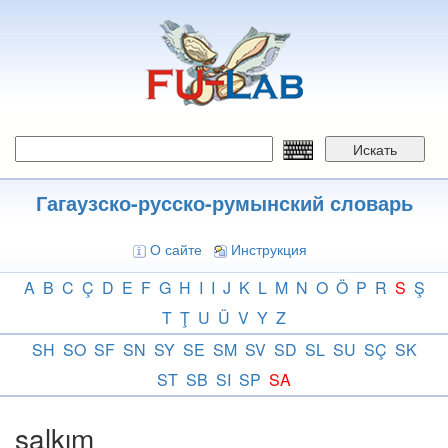
Перейти
к
основному
содержанию
Искать
Гагаузско-русско-румынский словарь
О сайте
Инструкция
A
B
C
Ç
D
E
F
G
H
I
I
J
K
L
M
N
O
Ö
P
R
S
Ş
T
Ţ
U
Ü
V
Y
Z
SH
SO
SF
SN
SY
SE
SM
SV
SD
SL
SU
SÇ
SK
ST
SB
SI
SP
SA
salkım