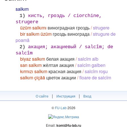
salkım
1)
кисть, гроздь / ciorchine,
strugere
üzüm salkımı
виноградная гроздь
/
strugere
bir salkım üzüm
гроздь винограда
/
strugure de
poamă
2)
акация; акациевый / salcîm; de
salcîm
biyaz salkım
белая акация
/
salcîm alb
sarı salkım
жёлтая акация
/
salcîm galben
kırmızı salkım
красная акация
/
salcîm roşu
salkım çiçää
цветок акации
/
floare de salcîm
|
|
О сайте
Инструкция
Вход
©
FU-Lab
2026
Email:
komi@fu-lab.ru