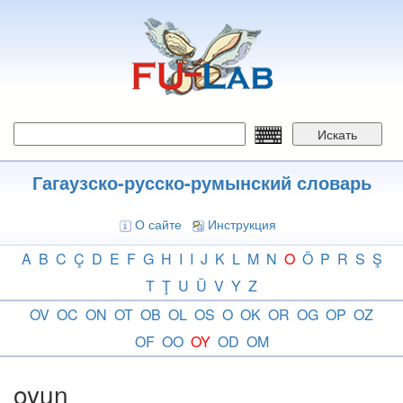
Перейти
к
основному
содержанию
Искать
Гагаузско-русско-румынский словарь
О сайте
Инструкция
A
B
C
Ç
D
E
F
G
H
I
I
J
K
L
M
N
O
Ö
P
R
S
Ş
T
Ţ
U
Ü
V
Y
Z
OV
OC
ON
OT
OB
OL
OS
O
OK
OR
OG
OP
OZ
OF
OO
OY
OD
OM
oyun