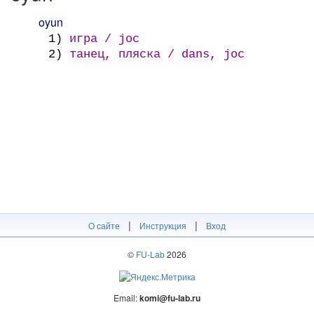
oyun
1)
игра / joc
2)
танец, пляска / dans, joc
|
|
О сайте
Инструкция
Вход
©
FU-Lab
2026
Email:
komi@fu-lab.ru