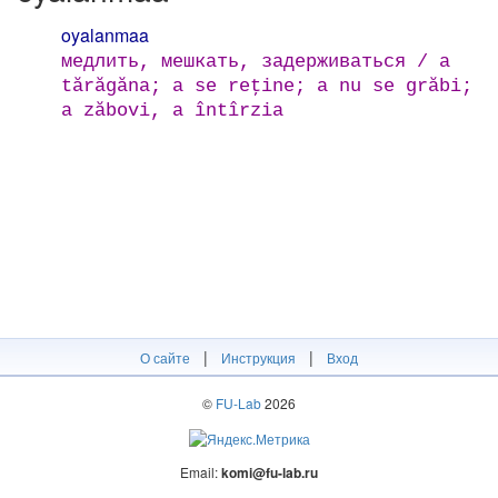
oyalanmaa
медлить, мешкать, задерживаться / a
tărăgăna; a se reţine; a nu se grăbi;
a zăbovi, a întîrzia
|
|
О сайте
Инструкция
Вход
©
FU-Lab
2026
Email:
komi@fu-lab.ru