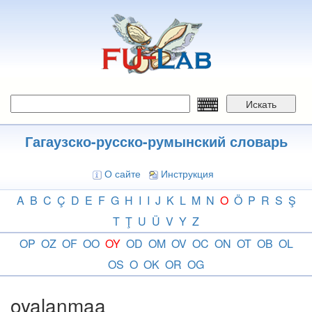
Перейти
к
основному
содержанию
Искать
Гагаузско-русско-румынский словарь
О сайте
Инструкция
A
B
C
Ç
D
E
F
G
H
I
I
J
K
L
M
N
O
Ö
P
R
S
Ş
T
Ţ
U
Ü
V
Y
Z
OP
OZ
OF
OO
OY
OD
OM
OV
OC
ON
OT
OB
OL
OS
O
OK
OR
OG
oyalanmaa