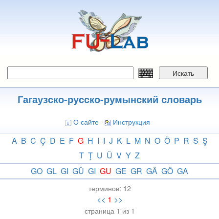
Перейти
к
основному
содержанию
Искать
Гагаузско-русско-румынский словарь
О сайте
Инструкция
A
B
C
Ç
D
E
F
G
H
I
I
J
K
L
M
N
O
Ö
P
R
S
Ş
T
Ţ
U
Ü
V
Y
Z
GO
GL
GI
GÜ
GI
GU
GE
GR
GÄ
GÖ
GA
терминов:
12
<<
1
>>
страница 1 из 1