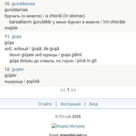
10
guruldamaa
guruldamaa
бурчать (о животе) / a chiorăi (în stomac)
barsaklarım guruldêêr у меня бурчит в животе / îmi chiorăie
maţele
11
guşa
gúşa
зоб; зобный / guşă; de guşă
tauun gúşası зоб курицы / guşa găinii
gúşa dolusu до отвала, по горло / pînă în gît
12
guşter
gúşter
ящерица / şopîrlă
<<
1
>>
|
|
О сайте
Инструкция
Вход
©
FU-Lab
2026
Email:
komi@fu-lab.ru