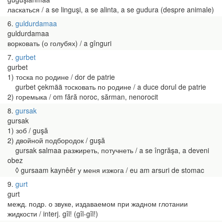
ласкаться / a se linguşi, a se alinta, a se gudura (despre animale)
6
guldurdamaa
guldurdamaa
ворковать (о голубях) / a gînguri
7
gurbet
gurbet
1) тоска по родине / dor de patrie
gurbet çekmää тосковать по родине / a duce dorul de patrie
2) горемыка / om fără noroc, sărman, nenorocit
8
gursak
gursak
1) зоб / guşă
2) двойной подбородок / guşă
gursak salmaa разжиреть, потучнеть / a se îngrăşa, a deveni
obez
◊ gursaam kaynêêr у меня изжога / eu am arsuri de stomac
9
gurt
gurt
межд. подр. о звуке, издаваемом при жадном глотании
жидкости / interj. gîl! (gîl-gîl!)