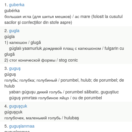
1
guberka
gubérka
большая игла (для шитья мешков) / ас mare (folosit la cusutul
sacilor şi confecţiilor din stofe aspre)
2
gugla
gúgla
1) капюшон / glugă
gúglalı yaamurluk дождевой плащ с капюшоном / fulgarin cu
glugă
2) стог конической формы / stog conic
3
guguş
gúguş
голубь; голубка; голубиный / porumbel, hulub; de porumbel; de
hulub
yaban gúguşu дикий голубь / porumbel sălbatic, guguştiuc
gúguş yımırtası голубиное яйцо / ou de porumbel
4
guguşçuk
gúguşçuk
голубочек, маленький голубь / hulubaş
5
guguşlanmaa
guguşlanmaa