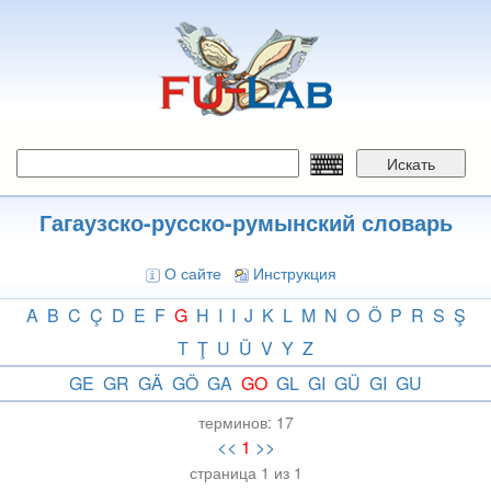
Перейти
к
основному
содержанию
Искать
Гагаузско-русско-румынский словарь
О сайте
Инструкция
A
B
C
Ç
D
E
F
G
H
I
I
J
K
L
M
N
O
Ö
P
R
S
Ş
T
Ţ
U
Ü
V
Y
Z
GE
GR
GÄ
GÖ
GA
GO
GL
GI
GÜ
GI
GU
терминов:
17
<<
1
>>
страница 1 из 1