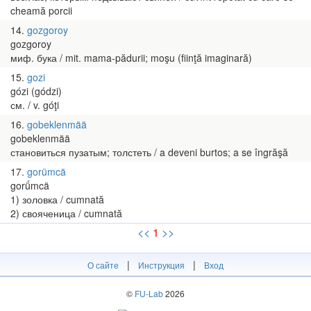
cheamă porcii
14
gozgoroy
gozgoroy
миф. бука / mit. mama-pădurii; moşu (fiinţă imaginară)
15
gozi
gózi (gódzi)
см. / v. góţi
16
gobeklenmää
gobeklenmää
становиться пузатым; толстеть / a deveni burtos; a se îngrăşă
17
gorümcä
gorǘmcä
1) золовка / cumnată
2) свояченица / cumnată
<<
1
>>
|
|
О сайте
Инструкция
Вход
©
FU-Lab
2026