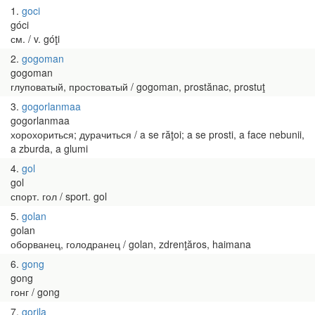
1
goci
góci
см. / v. góţi
2
gogoman
gogoman
глуповатый, простоватый / gogoman, prostănac, prostuţ
3
gogorlanmaa
gogorlanmaa
хорохориться; дурачиться / a se răţoi; a se prosti, a face nebunii,
a zburda, a glumi
4
gol
gol
спорт. гол / sport. gol
5
golan
golan
оборванец, голодранец / golan, zdrenţăros, haimana
6
gong
gong
гонг / gong
7
gorila