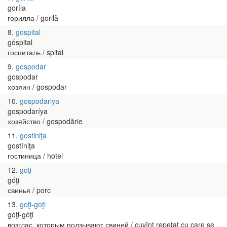
goríla
горилла / gorilă
8
gospital
góspital
госпиталь / spital
9
gospodar
gospodar
хозяин / gospodar
10
gospodariya
gospodaríya
хозяйство / gospodărie
11
gostiniţa
gostíniţa
гостиница / hotel
12
goţi
góţi
свинья / porc
13
goţi-goţi
góţi-góţi
возглас, которым подзывают свиней / cuvînt repetat cu care se