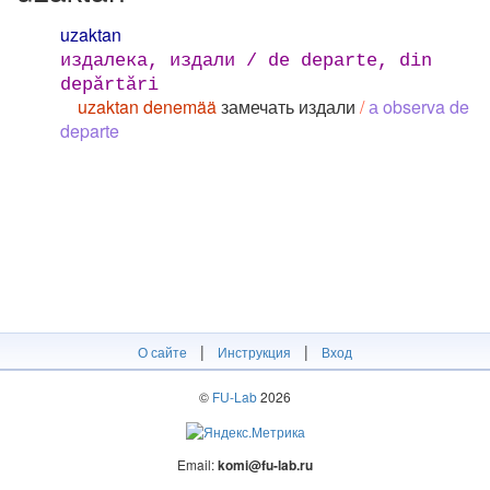
uzaktan
издалека, издали / de departe, din
depărtări
uzaktan denemää
замечать издали
/
а observa de
departe
|
|
О сайте
Инструкция
Вход
©
FU-Lab
2026
Email:
komi@fu-lab.ru