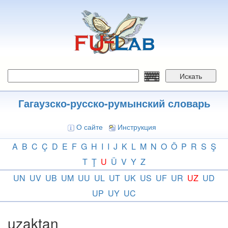
Перейти
к
основному
содержанию
Искать
Гагаузско-русско-румынский словарь
О сайте
Инструкция
A
B
C
Ç
D
E
F
G
H
I
I
J
K
L
M
N
O
Ö
P
R
S
Ş
T
Ţ
U
Ü
V
Y
Z
UN
UV
UB
UM
UU
UL
UT
UK
US
UF
UR
UZ
UD
UP
UY
UC
uzaktan