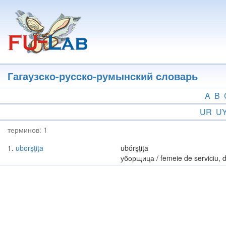
Перейти
к
основному
содержанию
Гагаузско-русско-румынский словарь
A
B
UR
U
терминов:
1
1
uborşţiţa
ubórşţiţa
уборщица / femeie de serviciu, d