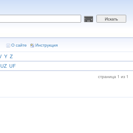
Искать
О сайте
Инструкция
V
Y
Z
UZ
UF
страница 1 из 1