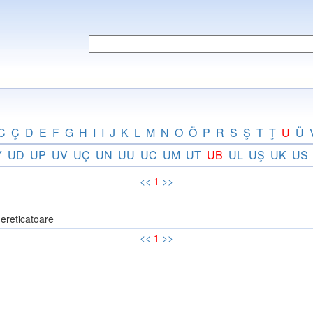
C
Ç
D
E
F
G
H
I
I
J
K
L
M
N
O
Ö
P
R
S
Ş
T
Ţ
U
Ü
Y
UD
UP
UV
UÇ
UN
UU
UC
UM
UT
UB
UL
UŞ
UK
US
<<
1
>>
ereticatoare
<<
1
>>