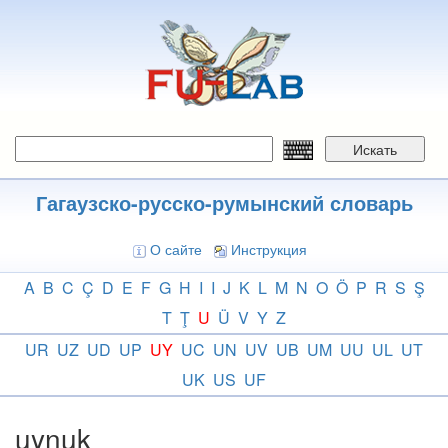
Перейти
к
основному
содержанию
Искать
Гагаузско-русско-румынский словарь
О сайте
Инструкция
A
B
C
Ç
D
E
F
G
H
I
I
J
K
L
M
N
O
Ö
P
R
S
Ş
T
Ţ
U
Ü
V
Y
Z
UR
UZ
UD
UP
UY
UC
UN
UV
UB
UM
UU
UL
UT
UK
US
UF
uynuk