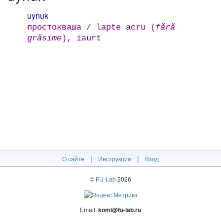
uynuk
простокваша / lapte acru (
fără
grăsime
), iaurt
|
|
О сайте
Инструкция
Вход
©
FU-Lab
2026
Email:
komi@fu-lab.ru