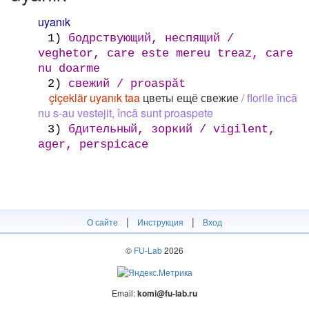
uyanık
1)
бодрствующий, неспящий /
veghetor, care este mereu treaz, care
nu doarme
2)
свежий / proaspăt
çiçeklär uyanık taa
цветы ещё свежие
/
florile încă
nu s-au vestejit, încă sunt proaspete
3)
бдительный, зоркий / vigilent,
ager, perspicace
|
|
О сайте
Инструкция
Вход
©
FU-Lab
2026
Email:
komi@fu-lab.ru