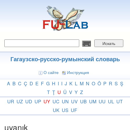
Перейти
к
основному
содержанию
Искать
Гагаузско-русско-румынский словарь
О сайте
Инструкция
A
B
C
Ç
D
E
F
G
H
I
I
J
K
L
M
N
O
Ö
P
R
S
Ş
T
Ţ
U
Ü
V
Y
Z
UR
UZ
UD
UP
UY
UC
UN
UV
UB
UM
UU
UL
UT
UK
US
UF
uyanık