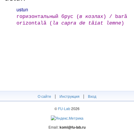
ustun
горизонтальный брус (
в козлах
) / bară
orizontală (
la capra de tăiat lemne
)
|
|
О сайте
Инструкция
Вход
©
FU-Lab
2026
Email:
komi@fu-lab.ru