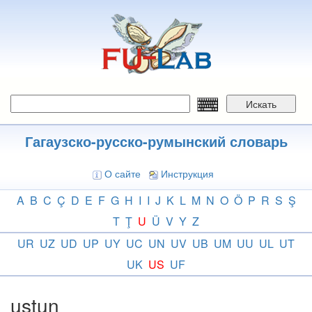
Перейти
к
основному
содержанию
Искать
Гагаузско-русско-румынский словарь
О сайте
Инструкция
A
B
C
Ç
D
E
F
G
H
I
I
J
K
L
M
N
O
Ö
P
R
S
Ş
T
Ţ
U
Ü
V
Y
Z
UR
UZ
UD
UP
UY
UC
UN
UV
UB
UM
UU
UL
UT
UK
US
UF
ustun