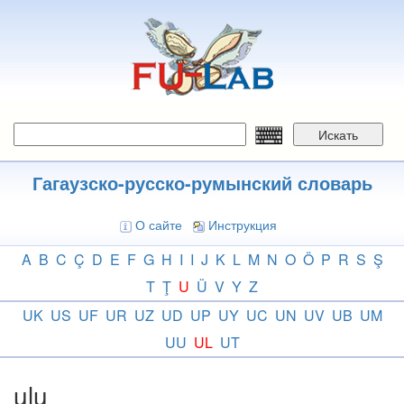
Перейти
к
основному
содержанию
Искать
Гагаузско-русско-румынский словарь
О сайте
Инструкция
A
B
C
Ç
D
E
F
G
H
I
I
J
K
L
M
N
O
Ö
P
R
S
Ş
T
Ţ
U
Ü
V
Y
Z
UK
US
UF
UR
UZ
UD
UP
UY
UC
UN
UV
UB
UM
UU
UL
UT
ulu