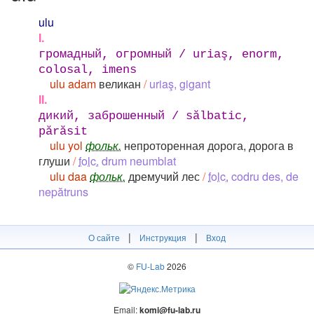
ulu
I.
громадный, огромный / uriaş, enorm,
colosal, imens
ulu adam
великан
/
uriaş, gigant
II.
дикий, заброшенный / sălbatic,
părăsit
ulu yol
фольк.
непроторенная дорога, дорога в
глуши
/
folc.
drum neumblat
ulu daa
фольк.
дремучий лес
/
folc.
codru des, de
nepătruns
|
|
О сайте
Инструкция
Вход
©
FU-Lab
2026
Email:
komi@fu-lab.ru