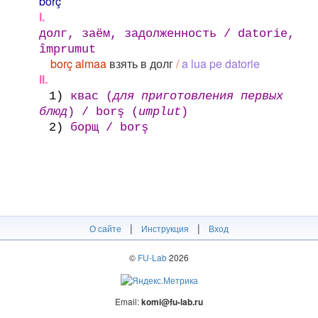
borç
I.
долг, заём, задолженность / datorie,
împrumut
borç almaa
взять в долг
/
a lua pe datorie
II.
1)
квас (
для приготовления первых
блюд
) / borş (
umplut
)
2)
борщ / borş
|
|
О сайте
Инструкция
Вход
©
FU-Lab
2026
Email:
komi@fu-lab.ru