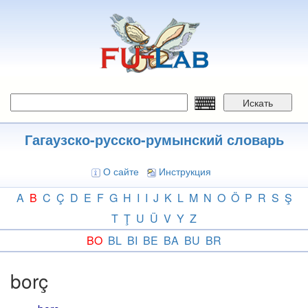
Перейти
к
основному
содержанию
Искать
Гагаузско-русско-румынский словарь
О сайте
Инструкция
A
B
C
Ç
D
E
F
G
H
I
I
J
K
L
M
N
O
Ö
P
R
S
Ş
T
Ţ
U
Ü
V
Y
Z
BO
BL
BI
BE
BA
BU
BR
borç