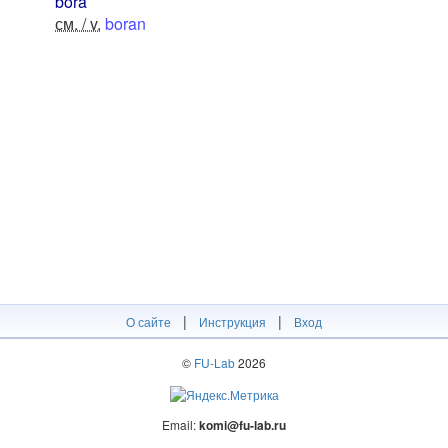
bóra
см. / v.
boran
|
|
О сайте
Инструкция
Вход
©
FU-Lab
2026
Email:
komi@fu-lab.ru