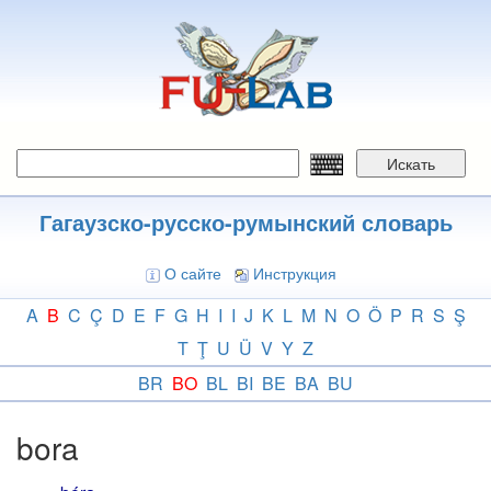
Перейти
к
основному
содержанию
Искать
Гагаузско-русско-румынский словарь
О сайте
Инструкция
A
B
C
Ç
D
E
F
G
H
I
I
J
K
L
M
N
O
Ö
P
R
S
Ş
T
Ţ
U
Ü
V
Y
Z
BR
BO
BL
BI
BE
BA
BU
bora