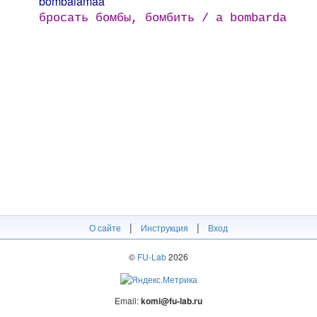
bombalamaa
бросать бомбы, бомбить / a bombarda
|
|
О сайте
Инструкция
Вход
©
FU-Lab
2026
Email:
komi@fu-lab.ru