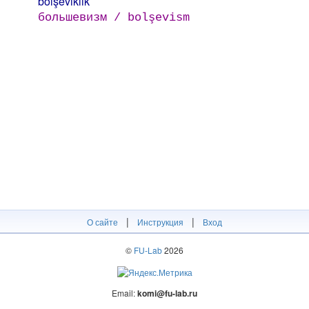
bolşeviklik
большевизм / bolşevism
|
|
О сайте
Инструкция
Вход
©
FU-Lab
2026
Email:
komi@fu-lab.ru