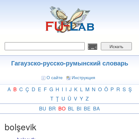
Перейти
к
основному
содержанию
Искать
Гагаузско-русско-румынский словарь
О сайте
Инструкция
A
B
C
Ç
D
E
F
G
H
I
I
J
K
L
M
N
O
Ö
P
R
S
Ş
T
Ţ
U
Ü
V
Y
Z
BU
BR
BO
BL
BI
BE
BA
bolşevik