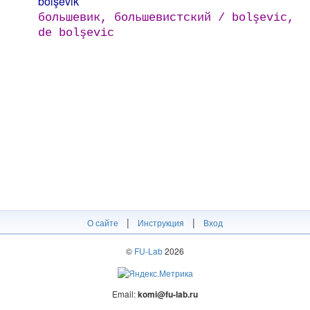
bolşevik
большевик, большевистский / bolşevic,
de bolşevic
|
|
О сайте
Инструкция
Вход
©
FU-Lab
2026
Email:
komi@fu-lab.ru