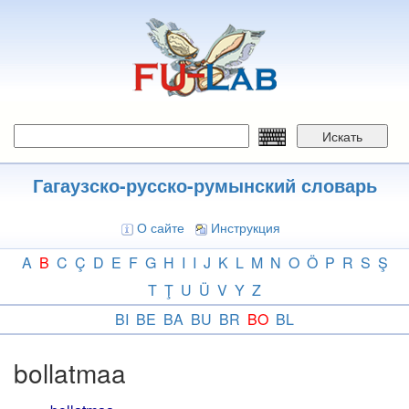
Перейти
к
основному
содержанию
Искать
Гагаузско-русско-румынский словарь
О сайте
Инструкция
A
B
C
Ç
D
E
F
G
H
I
I
J
K
L
M
N
O
Ö
P
R
S
Ş
T
Ţ
U
Ü
V
Y
Z
BI
BE
BA
BU
BR
BO
BL
bollatmaa