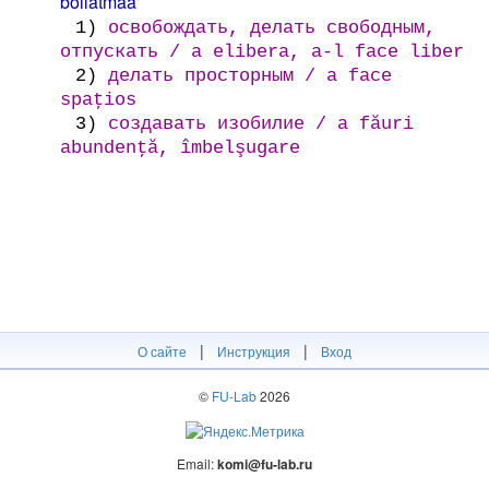
bollatmaa
1)
освобождать, делать свободным,
отпускать / a elibera, a-l face liber
2)
делать просторным / a face
spaţios
3)
создавать изобилие / a făuri
abundenţă, îmbelşugare
|
|
О сайте
Инструкция
Вход
©
FU-Lab
2026
Email:
komi@fu-lab.ru