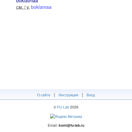
boklatmaa
см. / v.
boklamaa
|
|
О сайте
Инструкция
Вход
©
FU-Lab
2026
Email:
komi@fu-lab.ru