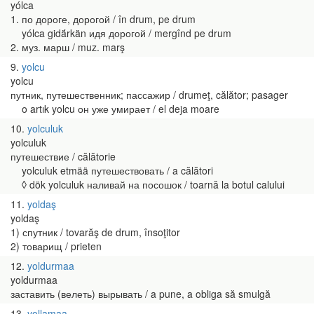
yólca
1. по дороге, дорогой / în drum, pe drum
yólca gidä́rkän идя дорогой / mergînd pe drum
2. муз. марш / muz. marş
9
yolcu
yolcu
путник, путешественник; пассажир / drumeţ, călător; pasager
o artık yolcu он уже умирает / el deja moare
10
yolculuk
yolculuk
путешествие / călătorie
yolculuk etmää путешествовать / a călători
◊ dök yolculuk наливай на посошок / toarnă la botul calului
11
yoldaş
yoldaş
1) спутник / tovarăş de drum, însoţitor
2) товарищ / prieten
12
yoldurmaa
yoldurmaa
заставить (велеть) вырывать / a pune, a obliga să smulgă
13
yollamaa