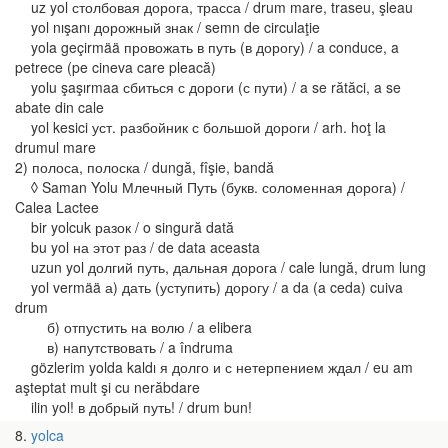
uz yol столбовая дорога, трасса / drum mare, traseu, şleau
yol nışanı дорожный знак / semn de circulaţie
yola geçirmää провожать в путь (в дорогу) / a conduce, a
petrece (pe cineva care pleacă)
yolu şaşırmaa сбиться с дороги (с пути) / a se rătăci, a se
abate din cale
yol kesici уст. разбойник с большой дороги / arh. hoţ la
drumul mare
2) полоса, полоска / dungă, fîşie, bandă
◊ Saman Yolu Млечный Путь (букв. соломенная дорога) /
Calea Lactee
bir yolcuk разок / o singură dată
bu yol на этот раз / de data aceasta
uzun yol долгий путь, дальная дорога / cale lungă, drum lung
yol vermää а) дать (уступить) дорогу / a da (a ceda) cuiva
drum
б) отпустить на волю / a elibera
в) напутствовать / a îndruma
gözlerim yolda kaldı я долго и с нетерпением ждал / eu am
aşteptat mult şi cu nerăbdare
ilin yol! в добрый путь! / drum bun!
8
yolca