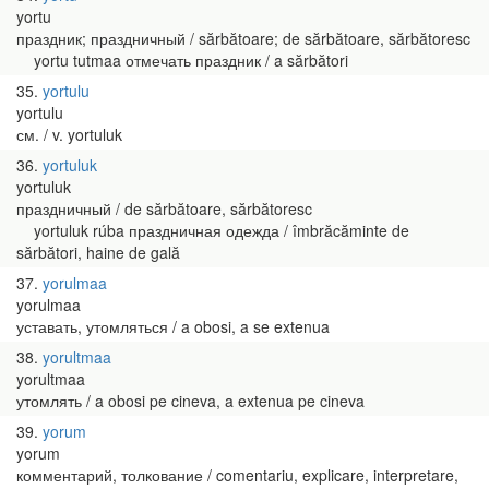
yortu
праздник; праздничный / sărbătoare; de sărbătoare, sărbătoresc
yortu tutmaa отмечать праздник / a sărbători
35
yortulu
yortulu
см. / v. yortuluk
36
yortuluk
yortuluk
праздничный / de sărbătoare, sărbătoresc
yortuluk rúba праздничная одежда / îmbrăcăminte de
sărbători, haine de gală
37
yorulmaa
yorulmaa
уставать, утомляться / a obosi, a se extenua
38
yorultmaa
yorultmaa
утомлять / a obosi pe cineva, a extenua pe cineva
39
yorum
yorum
комментарий, толкование / comentariu, explicare, interpretare,