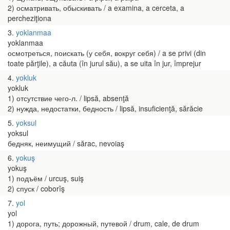
2) осматривать, обыскивать / a examina, a cerceta, a
percheziţiona
3
yoklanmaa
yoklanmaa
осмотреться, поискать (у себя, вокруг себя) / a se privi (din
toate părţile), a căuta (în jurul său), a se uita în jur, împrejur
4
yokluk
yokluk
1) отсутствие чего-л. / lipsă, absenţă
2) нужда, недостатки, бедность / lipsă, insuficienţă, sărăcie
5
yoksul
yoksul
бедняк, неимущий / sărac, nevoiaş
6
yokuş
yokuş
1) подъём / urcuş, suiş
2) спуск / coborîş
7
yol
yol
1) дорога, путь; дорожный, путевой / drum, cale, de drum