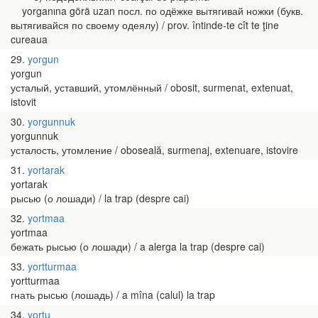
yorganına görä uzan посл. по одёжке вытягивай ножки (букв.
вытягивайся по своему одеялу) / prov. întinde-te cît te ţine
cureaua
29
yorgun
yorgun
усталый, уставший, утомлённый / obosit, surmenat, extenuat,
istovit
30
yorgunnuk
yorgunnuk
усталость, утомление / oboseală, surmenaj, extenuare, istovire
31
yortarak
yortarak
рысью (о лошади) / la trap (despre cai)
32
yortmaa
yortmaa
бежать рысью (о лошади) / a alerga la trap (despre cai)
33
yortturmaa
yortturmaa
гнать рысью (лошадь) / a mîna (calul) la trap
34
yortu