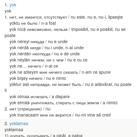
1
yok
yok
1. нет, не имеется, отсутствует / nu este, nu e, nu-i, lipseşte
yóktu не было / n-a fost
yok nícä невозможно, нельзя / imposibil, nu e posibil, nu se
poate
yok néreyi некуда / nu e unde
yok nérdä негде / nu-i unde, n-ai unde
yok nérdän неоткуда / nu e de unde
yok néylän нечем, не с чем / nu e cu ce
yok ne… нечего / n-ai ce
yok ne söleyim мне нечего сказать / n-am ce spune
yok bíşey ничего / nu e nimic
yóktur aslı неправда, не может быть / nu e adevărat, nu poate
fi
yok olmaa исчезать / a dispare
yok etmää уничтожать, стирать с лица земли / a nimici
2. нет (отрицание) / nu
yok inanacaam мне не верится / nu-mi vine să cred
2
yoklamaa
yoklamaa
1) щупать, ощупывать / a pipăi, a palpa