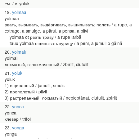
см. / v. yoluk
19
yolmaa
yolmaa
рвать, вырывать, выдёргивать, выщипывать; полоть / a rupe, a
extrage, a smulge, a părui, a pensa, a plivi
yolmaa ot рвать траву / a rupe iarbă
tauu yolmaa ощипывать курицу / a peni, a jumuli o găină
20
yolmalı
yolmalı
лохматый, взлохмаченный / zbîrlit, ciufulit
21
yoluk
yoluk
1) ощипанный / jumulit; smuls
2) прополотый / plivit
3) растрепанный, лохматый / nepieptănat, ciufulit, zbîrlit
22
yonca
yonca
клевер / trifoi
23
yonga
yonga