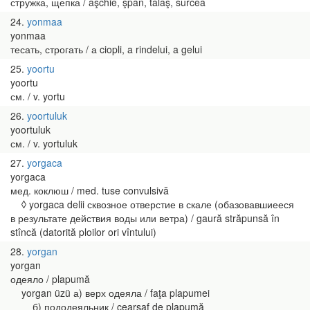
стружка, щепка / aşchie, şpan, talaş, surcea
24
yonmaa
yonmaa
тесать, строгать / а ciopli, a rindelui, a gelui
25
yoortu
yoortu
см. / v. yortu
26
yoortuluk
yoortuluk
см. / v. yortuluk
27
yorgaca
yorgaca
мед. коклюш / med. tuse convulsivă
◊ yorgaca delii сквозное отверстие в скале (обазовавшиееся
в результате действия воды или ветра) / gaură străpunsă în
stîncă (datorită ploilor ori vîntului)
28
yorgan
yorgan
одеяло / plapumă
yorgan üzü а) верх одеяла / faţa plapumei
б) пододеяльник / cearşaf de plapumă