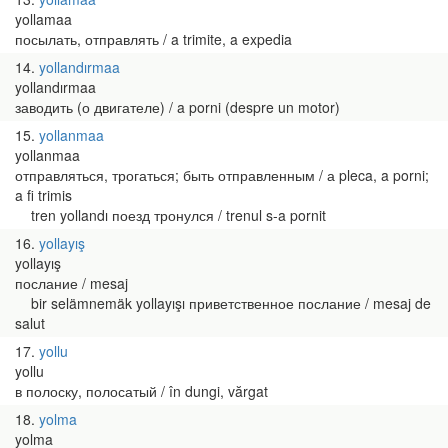
yollamaa
посылать, отправлять / a trimite, a expedia
14
yollandırmaa
yollandırmaa
заводить (о двигателе) / a porni (despre un motor)
15
yollanmaa
yollanmaa
отправляться, трогаться; быть отправленным / а pleca, a porni;
a fi trimis
tren yollandı поезд тронулся / trenul s-a pornit
16
yollayış
yollayış
послание / mesaj
bir selämnemäk yollayışı приветственное послание / mesaj de
salut
17
yollu
yollu
в полоску, полосатый / în dungi, vărgat
18
yolma
yolma