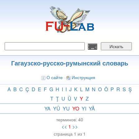
Перейти
к
основному
содержанию
Искать
Гагаузско-русско-румынский словарь
О сайте
Инструкция
A
B
C
Ç
D
E
F
G
H
I
I
J
K
L
M
N
O
Ö
P
R
S
Ş
T
Ţ
U
Ü
V
Y
Z
YA
YÜ
YU
YO
YI
YÄ
терминов:
40
<<
1
>>
страница 1 из 1