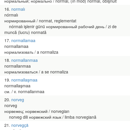
нормальный; нормально / normal, (în mod) normal, obişnuit
16
normalı
nórmalı
нормированный / normat, reglementat
nórmalı işlenir günü нормированный рабочий день / zi de
muncă (lucru) normată
17
normallamaa
normallamaa
нормализовать / a normaliza
18
normallanmaa
normallanmaa
нормализоваться / a se normaliza
19
normallaşmaa
normallaşmaa
см. / v. normallanmaa
20
norveg
norveg
норвежец; норвежский / norvegian
norveg dili норвежский язык / limba norvegiană
21
norvegçä