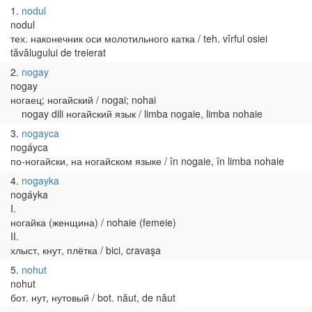
1
nodul
nodul
тех. наконечник оси молотильного катка / teh. vîrful osiei
tăvălugului de treierat
2
nogay
nogay
ногаец; ногайский / nogai; nohai
nogay dili ногайский язык / limba nogaie, limba nohaie
3
nogayca
nogáyca
по-ногайски, на ногайском языке / în nogaie, în limba nohaie
4
nogayka
nogáyka
I.
ногайка (женщина) / nohaie (femeie)
II.
хлыст, кнут, плётка / bici, cravaşa
5
nohut
nohut
бот. нут, нутовый / bot. năut, de năut