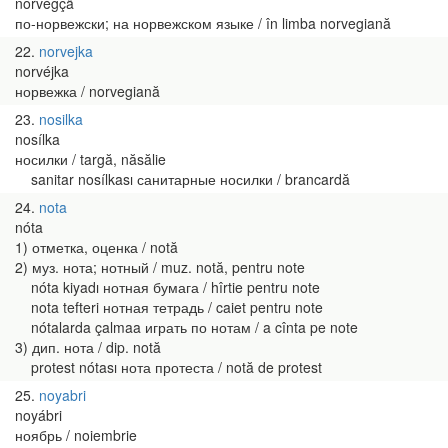
norvégçä
по-норвежски; на норвежском языке / în limba norvegiană
22
norvejka
norvéjka
норвежка / norvegiană
23
nosilka
nosílka
носилки / targă, năsălie
sanitar nosílkası санитарные носилки / brancardă
24
nota
nóta
1) отметка, оценка / notă
2) муз. нота; нотный / muz. notă, pentru note
nóta kiyadı нотная бумага / hîrtie pentru note
nota tefteri нотная тетрадь / caiet pentru note
nótalarda çalmaa играть по нотам / a cînta pe note
3) дип. нота / dip. notă
protest nótası нота протеста / notă de protest
25
noyabri
noyábri
ноябрь / noiembrie