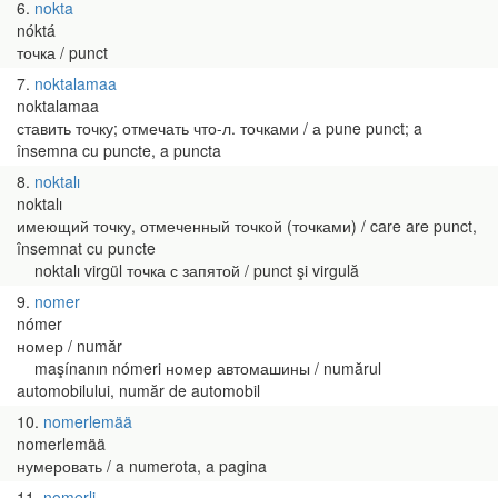
6
nokta
nóktá
точка / punct
7
noktalamaa
noktalamaa
ставить точку; отмечать что-л. точками / а pune punct; a
însemna cu puncte, a puncta
8
noktalı
noktalı
имеющий точку, отмеченный точкой (точками) / care are punct,
însemnat cu puncte
noktalı virgül точка с запятой / punct şi virgulă
9
nomer
nómer
номер / număr
maşínanın nómeri номер автомашины / numărul
automobilului, număr de automobil
10
nomerlemää
nomerlemää
нумеровать / a numerota, a pagina
11
nomerli