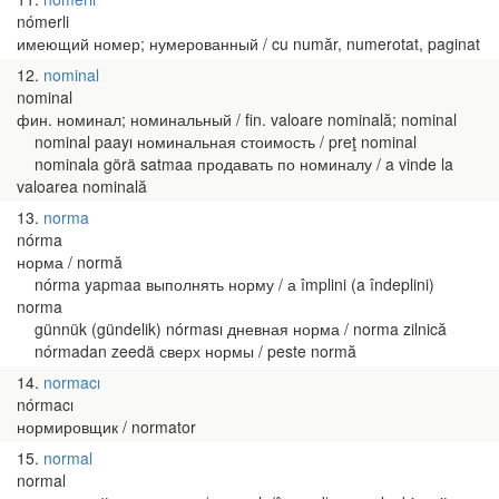
nómerli
имеющий номер; нумерованный / cu număr, numerotat, paginat
12
nominal
nominal
фин. номинал; номинальный / fin. valoare nominală; nominal
nominal paayı номинальная стоимость / preţ nominal
nominala görä satmaa продавать по номиналу / a vinde la
valoarea nominală
13
norma
nórma
норма / normă
nórma yapmaa выполнять норму / а împlini (a îndeplini)
norma
günnük (gündelik) nórması дневная норма / norma zilnică
nórmadan zeedä сверх нормы / peste normă
14
normacı
nórmacı
нормировщик / normator
15
normal
normal