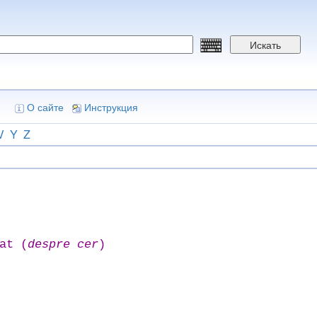
Искать
О сайте
Инструкция
V
Y
Z
at (
despre cer
)