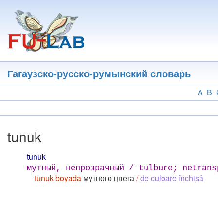
Перейти
к
основному
содержанию
Гагаузско-русско-румынский словарь
A
B
tunuk
tunuk
мутный, непрозрачный / tulbure; netrans
tunuk boyada
мутного цвета
/
de culoare închisă