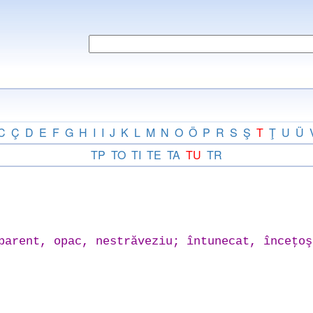
C
Ç
D
E
F
G
H
I
I
J
K
L
M
N
O
Ö
P
R
S
Ş
T
Ţ
U
Ü
TP
TO
TI
TE
TA
TU
TR
parent, opac, nestrăveziu; întunecat, înceţoş