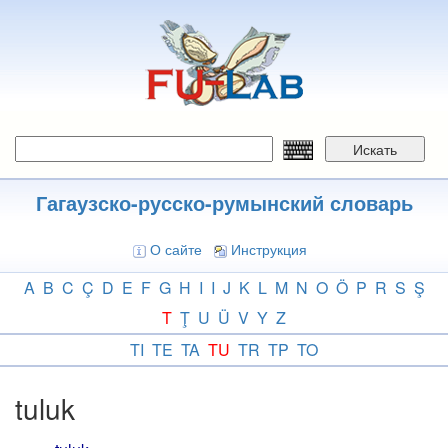
Перейти
к
основному
содержанию
Искать
Гагаузско-русско-румынский словарь
О сайте
Инструкция
A
B
C
Ç
D
E
F
G
H
I
I
J
K
L
M
N
O
Ö
P
R
S
Ş
T
Ţ
U
Ü
V
Y
Z
TI
TE
TA
TU
TR
TP
TO
tuluk