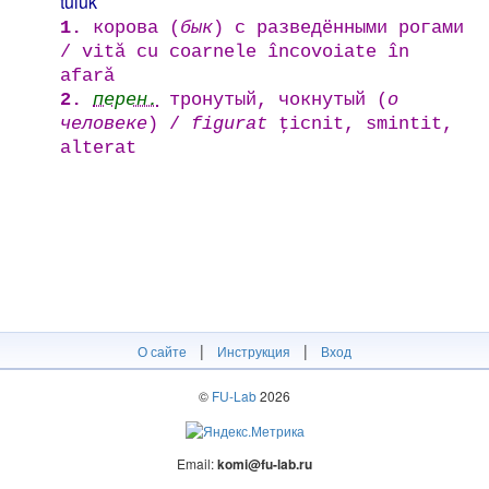
tuluk
1.
корова (
бык
) с разведёнными рогами
/ vită cu coarnele încovoiate în
afară
2.
перен.
тронутый, чокнутый (
о
человеке
) /
figurat
ţicnit, smintit,
alterat
|
|
О сайте
Инструкция
Вход
©
FU-Lab
2026
Email:
komi@fu-lab.ru