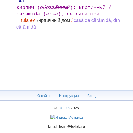
túla
кирпич (
обожжённый
); кирпичный /
cărămidă (
arsă
); de cărămidă
tula ev
кирпичный дом
/
casă de cărămidă, din
cărămidă
|
|
О сайте
Инструкция
Вход
©
FU-Lab
2026
Email:
komi@fu-lab.ru