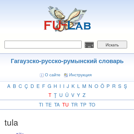
Перейти
к
основному
содержанию
Искать
Гагаузско-русско-румынский словарь
О сайте
Инструкция
A
B
C
Ç
D
E
F
G
H
I
I
J
K
L
M
N
O
Ö
P
R
S
Ş
T
Ţ
U
Ü
V
Y
Z
TI
TE
TA
TU
TR
TP
TO
tula