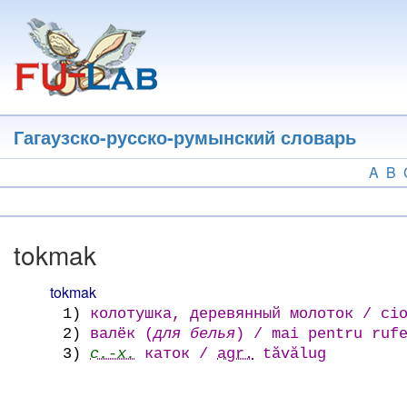
Перейти
к
основному
содержанию
Гагаузско-русско-румынский словарь
A
B
tokmak
tokmak
1)
колотушка, деревянный молоток / cio
2)
валёк (
для белья
) / mai pentru ruf
3)
с.-х.
каток /
agr.
tăvălug