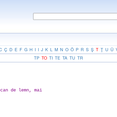
C
Ç
D
E
F
G
H
I
I
J
K
L
M
N
O
Ö
P
R
S
Ş
T
Ţ
U
Ü
TP
TO
TI
TE
TA
TU
TR
can de lemn, mai
e