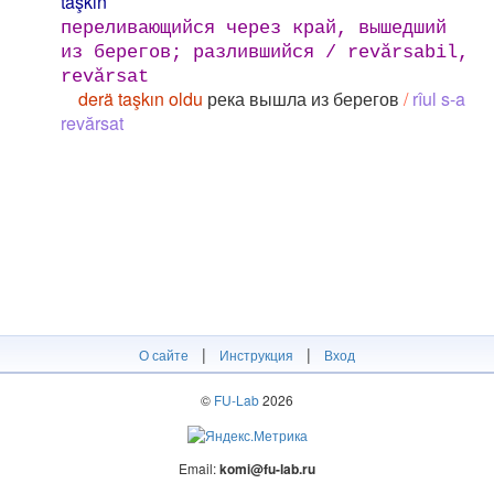
taşkın
переливающийся через край, вышедший
из берегов; разлившийся / revărsabil,
revărsat
derä taşkın oldu
река вышла из берегов
/
rîul s-a
revărsat
|
|
О сайте
Инструкция
Вход
©
FU-Lab
2026
Email:
komi@fu-lab.ru