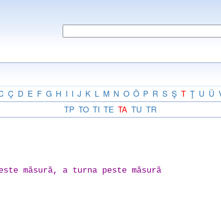
C
Ç
D
E
F
G
H
I
I
J
K
L
M
N
O
Ö
P
R
S
Ş
T
Ţ
U
Ü
TP
TO
TI
TE
TA
TU
TR
este măsură, a turna peste măsură