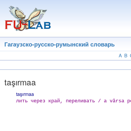
Перейти
к
основному
содержанию
Гагаузско-русско-румынский словарь
A
B
taşırmaa
taşırmaa
лить через край, переливать / a vărsa p