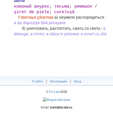
tasma
кожаный шнурок; тесьма; ремешок /
şiret de piele; cureluşă
◊ tasmaya çıkarmaa
a) неумело распорядиться
/
a da dispoziţie fără pricepere
б) уничтожить, растоптать, сжить со света
/
a
distruge, a nimici; a călca în picioare; a omorî cu zile
|
|
О сайте
Инструкция
Вход
©
FU-Lab
2026
Email:
komi@fu-lab.ru