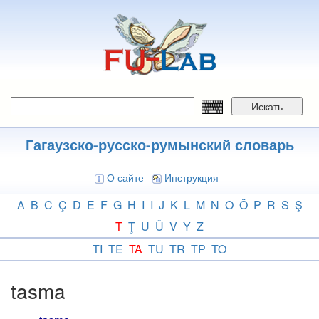
Перейти
к
основному
содержанию
Искать
Гагаузско-русско-румынский словарь
О сайте
Инструкция
A
B
C
Ç
D
E
F
G
H
I
I
J
K
L
M
N
O
Ö
P
R
S
Ş
T
Ţ
U
Ü
V
Y
Z
TI
TE
TA
TU
TR
TP
TO
tasma