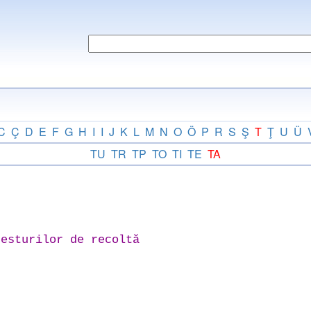
C
Ç
D
E
F
G
H
I
I
J
K
L
M
N
O
Ö
P
R
S
Ş
T
Ţ
U
Ü
TU
TR
TP
TO
TI
TE
TA
esturilor de recoltă