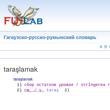
Перейти
к
основному
содержанию
Гагаузско-русско-румынский словарь
A
B
taraşlamak
taraşlamak
1)
сбор остатков урожая / strîngerea r
2)
см. / v.
taraş
2)