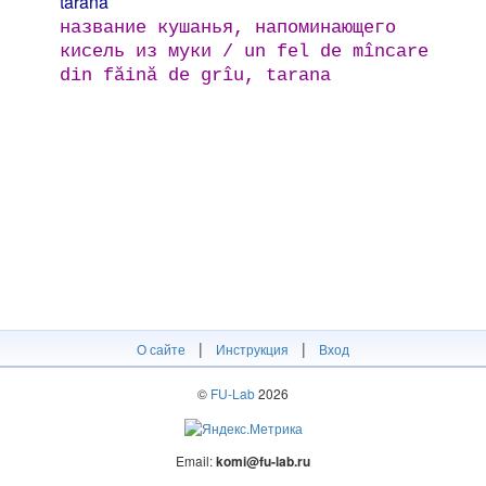
táraná
название кушанья, напоминающего
кисель из муки / un fel de mîncare
din făină de grîu, tarana
|
|
О сайте
Инструкция
Вход
©
FU-Lab
2026
Email:
komi@fu-lab.ru