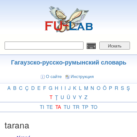
Перейти
к
основному
содержанию
Искать
Гагаузско-русско-румынский словарь
О сайте
Инструкция
A
B
C
Ç
D
E
F
G
H
I
I
J
K
L
M
N
O
Ö
P
R
S
Ş
T
Ţ
U
Ü
V
Y
Z
TI
TE
TA
TU
TR
TP
TO
tarana