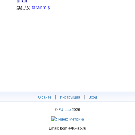
taralı
см. / v.
taranmış
|
|
О сайте
Инструкция
Вход
©
FU-Lab
2026
Email:
komi@fu-lab.ru