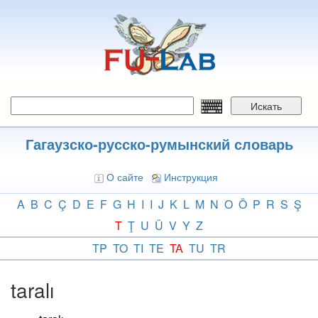
Перейти
к
основному
содержанию
Искать
Гагаузско-русско-румынский словарь
О сайте
Инструкция
A
B
C
Ç
D
E
F
G
H
I
I
J
K
L
M
N
O
Ö
P
R
S
Ş
T
Ţ
U
Ü
V
Y
Z
TP
TO
TI
TE
TA
TU
TR
taralı