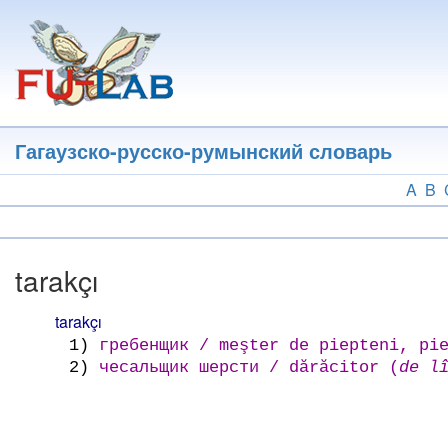
Перейти
к
основному
содержанию
Гагаузско-русско-румынский словарь
A
B
tarakçı
tarakçı
1)
гребенщик / meşter de piepteni, pie
2)
чесальщик шерсти / dărăcitor (
de l