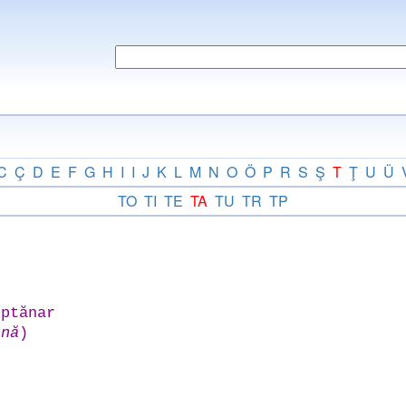
C
Ç
D
E
F
G
H
I
I
J
K
L
M
N
O
Ö
P
R
S
Ş
T
Ţ
U
Ü
TO
TI
TE
TA
TU
TR
TP
ptănar
înă
)