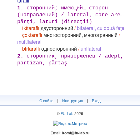
taraflı
1.
сторонний; имеющий… сторон
(направлений) / lateral, care are…
părţi, laturi (direcţii)
ikitaraflı
двусторонний
/
bilateral, cu două feţe
çoktaraflı
многосторонний, многогранный
/
multilateral
birtaraflı
односторонний
/
unilateral
2.
сторонник, приверженец / adept,
partizan, părtaş
|
|
О сайте
Инструкция
Вход
©
FU-Lab
2026
Email:
komi@fu-lab.ru