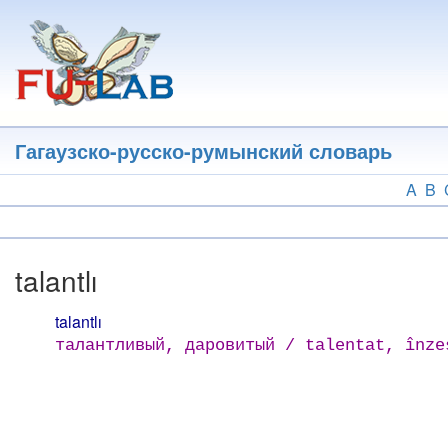
Перейти
к
основному
содержанию
Гагаузско-русско-румынский словарь
A
B
talantlı
talantlı
талантливый, даровитый / talentat, înze