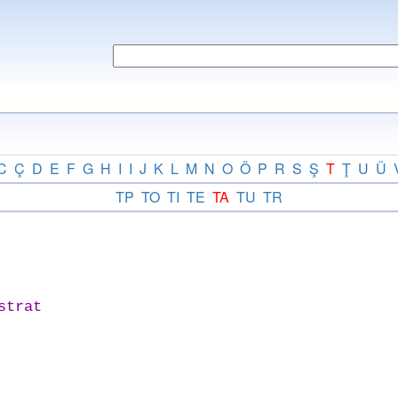
C
Ç
D
E
F
G
H
I
I
J
K
L
M
N
O
Ö
P
R
S
Ş
T
Ţ
U
Ü
TP
TO
TI
TE
TA
TU
TR
strat