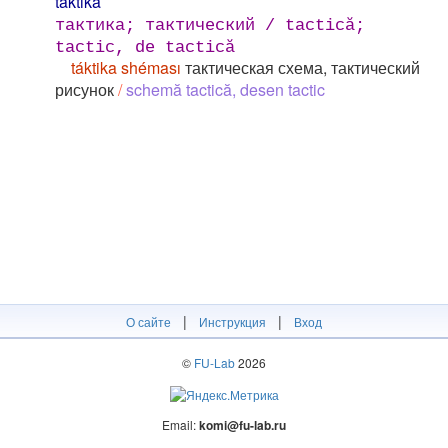
táktika
тактика; тактический / tactică;
tactic, de tactică
táktika shéması
тактическая схема, тактический
рисунок
/
schemă tactică, desen tactic
|
|
О сайте
Инструкция
Вход
©
FU-Lab
2026
Email:
komi@fu-lab.ru