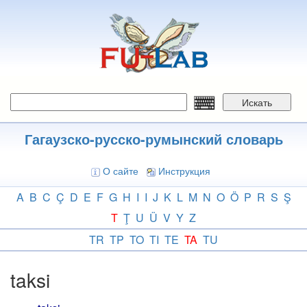
Перейти
к
основному
содержанию
Искать
Гагаузско-русско-румынский словарь
О сайте
Инструкция
A
B
C
Ç
D
E
F
G
H
I
I
J
K
L
M
N
O
Ö
P
R
S
Ş
T
Ţ
U
Ü
V
Y
Z
TR
TP
TO
TI
TE
TA
TU
taksi