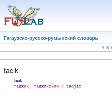
Перейти
к
основному
содержанию
Гагаузско-русско-румынский словарь
A
B
tacık
tacık
таджик; таджикский / tadjic