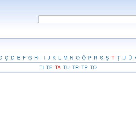
C
Ç
D
E
F
G
H
I
I
J
K
L
M
N
O
Ö
P
R
S
Ş
T
Ţ
U
Ü
TI
TE
TA
TU
TR
TP
TO