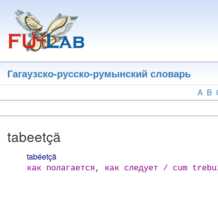
Перейти
к
основному
содержанию
Гагаузско-русско-румынский словарь
A
B
tabeetçä
tabéetçä
как полагается, как следует / cum trebu