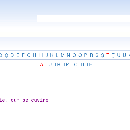
C
Ç
D
E
F
G
H
I
I
J
K
L
M
N
O
Ö
P
R
S
Ş
T
Ţ
U
Ü
TA
TU
TR
TP
TO
TI
TE
ie, cum se cuvine