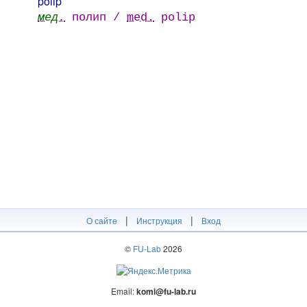
polip
мед.
полип /
med.
polip
|
|
О сайте
Инструкция
Вход
©
FU-Lab
2026
Email:
komi@fu-lab.ru