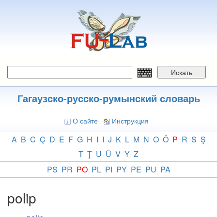
Перейти
к
основному
содержанию
Искать
Гагаузско-русско-румынский словарь
О сайте
Инструкция
A
B
C
Ç
D
E
F
G
H
I
I
J
K
L
M
N
O
Ö
P
R
S
Ş
T
Ţ
U
Ü
V
Y
Z
PS
PR
PO
PL
PI
PY
PE
PU
PA
polip