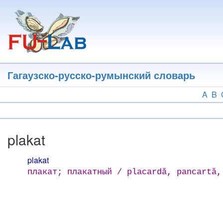
Перейти
к
основному
содержанию
Гагаузско-русско-румынский словарь
A
B
plakat
plakat
плакат; плакатный / placardă, pancartă,