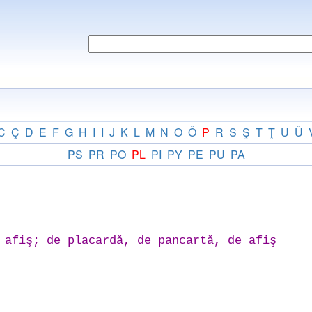
C
Ç
D
E
F
G
H
I
I
J
K
L
M
N
O
Ö
P
R
S
Ş
T
Ţ
U
Ü
PS
PR
PO
PL
PI
PY
PE
PU
PA
 afiş; de placardă, de pancartă, de afiş