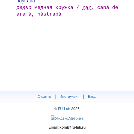
naştrapa
редко
медная кружка /
rar.
cană de
aramă, năstrapă
|
|
О сайте
Инструкция
Вход
©
FU-Lab
2026
Email:
komi@fu-lab.ru